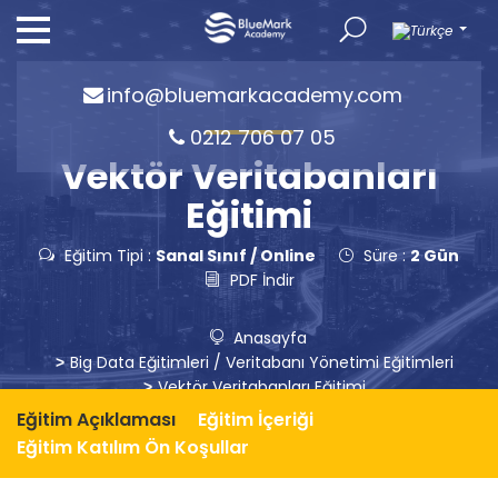
info@bluemarkacademy.com
0212 706 07 05
Vektör Veritabanları
Eğitimi
Eğitim Tipi :
Sanal Sınıf / Online
Süre :
2 Gün
PDF İndir
Anasayfa
Big Data Eğitimleri
/
Veritabanı Yönetimi Eğitimleri
Vektör Veritabanları Eğitimi
Eğitim Açıklaması
Eğitim İçeriği
Eğitim Katılım Ön Koşullar