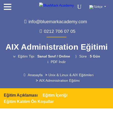
info@bluemarkacademy.com
0212 706 07 05
AIX Administration Eğitimi
Eğitim Tipi :
Sanal Sınıf / Online
Süre :
5 Gün
PDF İndir
Anasayfa
Unix & Linux & AIX Eğitimleri
AIX Administration Eğitimi
Eğitim Açıklaması
Eğitim İçeriği
Eğitim Katılım Ön Koşullar