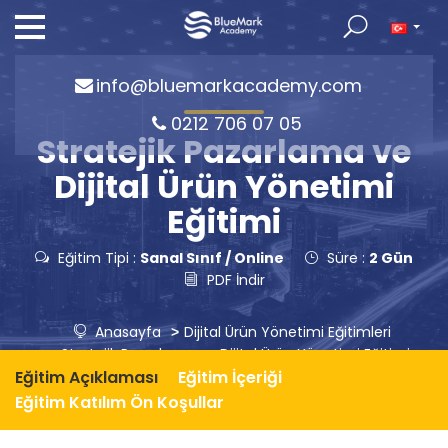
info@bluemarkacademy.com
0212 706 07 05
Stratejik Pazarlama ve
Dijital Ürün Yönetimi
Eğitimi
Eğitim Tipi :
Sanal Sınıf / Online
Süre :
2 Gün
PDF İndir
Anasayfa
Dijital Ürün Yönetimi Eğitimleri
Stratejik Pazarlama ve Dijital Ürün Yönetimi Eğitimi
Eğitim Açıklaması
Eğitim İçeriği
Eğitim Katılım Ön Koşullar